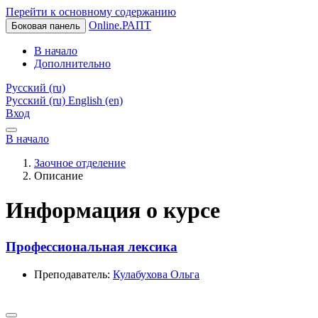
Перейти к основному содержанию
Online.РАПТ
Боковая панель
В начало
Дополнительно
Русский ‎(ru)‎
Русский ‎(ru)‎
English ‎(en)‎
Вход
В начало
Заочное отделение
Описание
Информация о курсе
Профессиональная лексика
Преподаватель:
Кулабухова Ольга