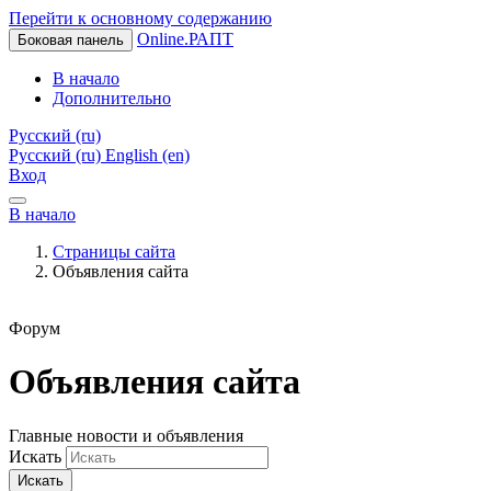
Перейти к основному содержанию
Online.РАПТ
Боковая панель
В начало
Дополнительно
Русский ‎(ru)‎
Русский ‎(ru)‎
English ‎(en)‎
Вход
В начало
Страницы сайта
Объявления сайта
Форум
Объявления сайта
Главные новости и объявления
Искать
Искать